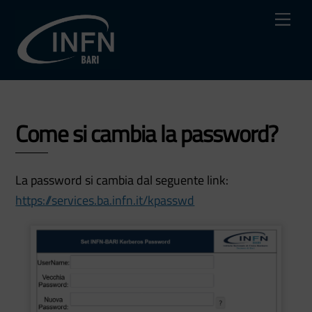
Skip
Me
to
content
Come si cambia la password?
La password si cambia dal seguente link:
https://services.ba.infn.it/kpasswd