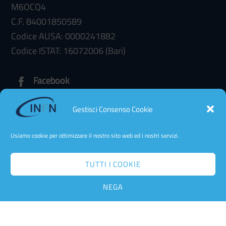
M6OCQ4
C.F. 84001850589
Codice AUSA: 0000241882
Codice ISTAT: 16072006 (Bari)
Facebook
Gestisci Consenso Cookie
Amministrazione trasparente
Accessibilità
Usiamo cookie per ottimizzare il nostro sito web ed i nostri servizi.
Dichiarazione di Accessibilità
Cookie Policy
TUTTI I COOKIE
Privacy Policy Web
Contatta Team Web
NEGA
Back
Cookie policy
To