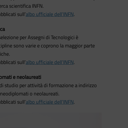
erca scientifica INFN.
blicati sull’
albo ufficiale dell’INFN
.
ica
selezione per Assegni di Tecnologici è
scipline sono varie e coprono la maggior parte
iche.
blicati sull’
albo ufficiale dell’INFN
.
omati e neolaureati
i studio per attività di formazione a indirizzo
 neodiplomati o neolaureati.
blicati sull’
albo ufficiale dell’INFN
.