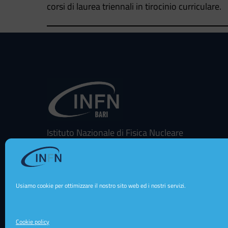
corsi di laurea triennali in tirocinio curriculare.
Istituto Nazionale di Fisica Nucleare
Sezione di Bari
Via E. Orabona 4 - 70125 - Bari - Italy
Usiamo cookie per ottimizzare il nostro sito web ed i nostri servizi.
Cookie policy