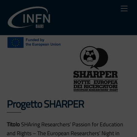
Skip
Me
to
content
Progetto SHARPER
Titolo
SHAring Researchers’ Passion for Education
and Rights – The European Researchers’ Night in