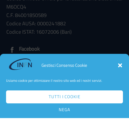
M6OCQ4
C.F. 84001850589
Codice AUSA: 0000241882
Codice ISTAT: 16072006 (Bari)
Facebook
Gestisci Consenso Cookie
Amministrazione trasparente
Accessibilità
Usiamo cookie per ottimizzare il nostro sito web ed i nostri servizi.
Dichiarazione di Accessibilità
Cookie Policy
TUTTI I COOKIE
Privacy Policy Web
Contatta Team Web
NEGA
Back
Cookie policy
To