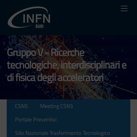
Skip
Me
to
content
Gruppo V - Ricerche
tecnologiche, interdisciplinari e
di fisica degli acceleratori
CSN5
Meeting CSN5
Portale Preventivi
Sito Nazionale Trasferimento Tecnologico