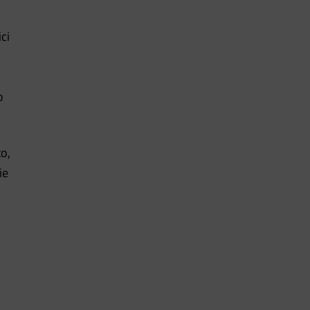
ci
o
to,
ie