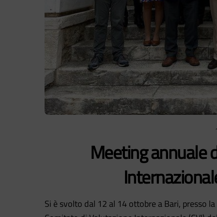
Meeting annuale d
Internazionale
Si è svolto dal 12 al 14 ottobre a Bari, presso l