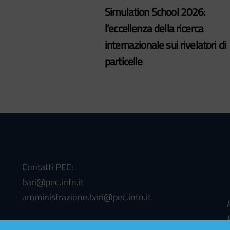
Simulation School 2026:
l’eccellenza della ricerca
internazionale sui rivelatori di
particelle
Contatti PEC:
bari@pec.infn.it
amministrazione.bari@pec.infn.it
Codice Univoco Ufficio per la fatturazione