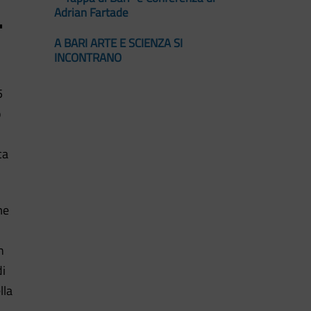
.
Adrian Fartade
A BARI ARTE E SCIENZA SI
INCONTRANO
5
o
ca
me
n
di
lla