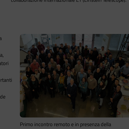
a
a,
atori
rtanti
ide
Primo incontro remoto e in presenza della