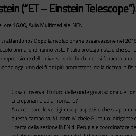
nstein (“ET – Einstein Telescope”)
e, ore 16:00, Aula Multimediale INFN
di ci attendono? Dopo la rivoluzionaria osservazione nel 201
ecolo prima, che hanno visto l’Italia protagonista e che son
comprensione dell’universo e dei buchi neri si è aperta una
uendo oggi uno dei filoni più promettenti della ricerca in fisi
Cosa ci riserva il futuro delle onde gravitazionali, e co
ci prepariamo ad affrontarlo?
A raccontarci le vertiginose prospettive che si aprono i
questo campo sarà il dott. Michele Punturo, dirigente 
ricerca della sezione INFN di Perugia e coordinatore de
collaborazione internazionale ET (Einstein Telescope).