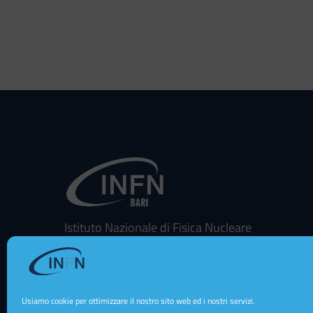
Istituto Nazionale di Fisica Nucleare
Sezione di Bari
Via E. Orabona 4 - 70125 - Bari - Italy
Usiamo cookie per ottimizzare il nostro sito web ed i nostri servizi.